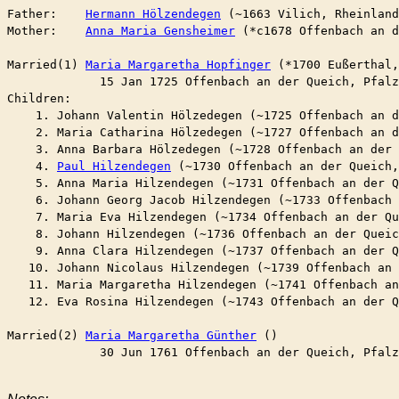
Father:    
Hermann Hölzendegen
 (~1663 Vilich, Rheinland
Mother:    
Anna Maria Gensheimer
 (*c1678 Offenbach an d
Married(1) 
Maria Margaretha Hopfinger
 (*1700 Eußerthal,
	     15 Jan 1725 Offenbach an der Queich, Pfal
Children:

    1. Johann Valentin Hölzedegen (~1725 Offenbach an d
    2. Maria Catharina Hölzedegen (~1727 Offenbach an d
    3. Anna Barbara Hölzedegen (~1728 Offenbach an der 
    4. 
Paul Hilzendegen
 (~1730 Offenbach an der Queich,
    5. Anna Maria Hilzendegen (~1731 Offenbach an der Q
    6. Johann Georg Jacob Hilzendegen (~1733 Offenbach 
    7. Maria Eva Hilzendegen (~1734 Offenbach an der Q
    8. Johann Hilzendegen (~1736 Offenbach an der Queic
    9. Anna Clara Hilzendegen (~1737 Offenbach an der Q
   10. Johann Nicolaus Hilzendegen (~1739 Offenbach an 
   11. Maria Margaretha Hilzendegen (~1741 Offenbach an
   12. Eva Rosina Hilzendegen (~1743 Offenbach an der Q
Married(2) 
Maria Margaretha Günther
 ()

	     30 Jun 1761 Offenbach an der Queich, Pfal