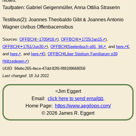
Notes:
Taufpaten: Gabriel Geigenmüller, Anna Ottilia Straserin
Testibus(2): Joannes Theobaldo Gibt & Joannes Antonio
Wagner civibus Offenbacensibus
Sources:
OFFBCH
(
~1705#18
),
OFFBCH
(
⚭1725/Jan15
),
OFFBCH
(
⚭1761/Jun30
),
OFFBCH
(
Seelenbuch p91, 94
, and
here
,
and
here
, and
here
),
OFFBCH
(
Liber Stipitum Familiarum p39
Höltzedegen
)
UUID:
94ebc265-4ece-47dd-82f6-f89189668058
Last changed:
18 Jul 2022
=Jim Eggert
Email:
click here to send email
.
Home Page:
https://www.aegilops.com/
© 2026 James R. Eggert