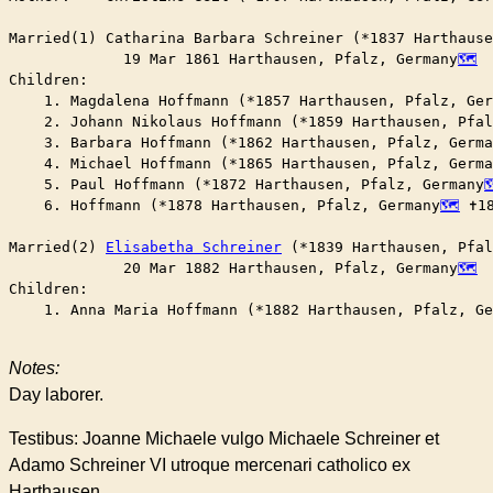
Married(1) Catharina Barbara Schreiner (*1837 Harthause
	     19 Mar 1861 Harthausen, Pfalz, Germany
Children:

    1. Magdalena Hoffmann (*1857 Harthausen, Pfalz, Ger
    2. Johann Nikolaus Hoffmann (*1859 Harthausen, Pfal
    3. Barbara Hoffmann (*1862 Harthausen, Pfalz, Germa
    4. Michael Hoffmann (*1865 Harthausen, Pfalz, Germa
    5. Paul Hoffmann (*1872 Harthausen, Pfalz, Germany
    6. Hoffmann (*1878 Harthausen, Pfalz, Germany
 ✝︎1
Married(2) 
Elisabetha Schreiner
 (*1839 Harthausen, Pfal
	     20 Mar 1882 Harthausen, Pfalz, Germany
Children:

    1. Anna Maria Hoffmann (*1882 Harthausen, Pfalz, Ge
Notes:
Day laborer.
Testibus: Joanne Michaele vulgo Michaele Schreiner et
Adamo Schreiner VI utroque mercenari catholico ex
Harthausen