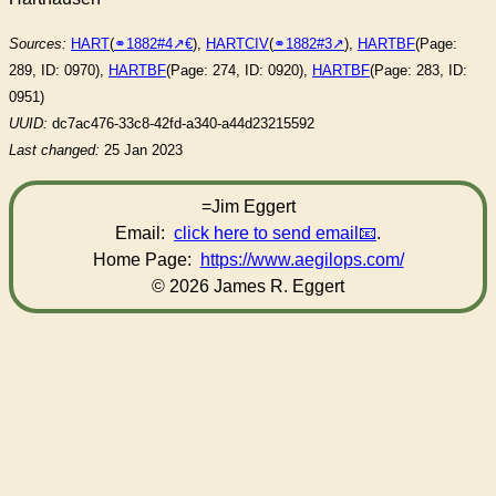
Sources:
HART
(
⚭1882#4
),
HARTCIV
(
⚭1882#3
),
HARTBF
(Page:
289, ID: 0970),
HARTBF
(Page: 274, ID: 0920),
HARTBF
(Page: 283, ID:
0951)
UUID:
dc7ac476-33c8-42fd-a340-a44d23215592
Last changed:
25 Jan 2023
=Jim Eggert
Email:
click here to send email
.
Home Page:
https://www.aegilops.com/
© 2026 James R. Eggert