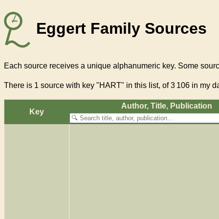
Eggert Family Sources
Each source receives a unique alphanumeric key. Some source
There
is 1 source with key "HART"
in this list, of
3 106
in my da
Author, Title, Pub­li­ca­tion
Key