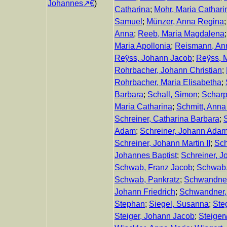
Johannes
)
Catharina
;
Mohr, Maria Cathari
Samuel
;
Münzer, Anna Regina
Anna
;
Reeb, Maria Magdalena
Maria Apollonia
;
Reismann, An
Reÿss, Johann Jacob
;
Reÿss, M
Rohrbacher, Johann Christian
;
Rohrbacher, Maria Elisabetha
;
Barbara
;
Schall, Simon
;
Scharp
Maria Catharina
;
Schmitt, Anna
Schreiner, Catharina Barbara
;
S
Adam
;
Schreiner, Johann Ada
Schreiner, Johann Martin II
;
Sch
Johannes Baptist
;
Schreiner, J
Schwab, Franz Jacob
;
Schwab,
Schwab, Pankratz
;
Schwandner
Johann Friedrich
;
Schwandner,
Stephan
;
Siegel, Susanna
;
Ste
Steiger, Johann Jacob
;
Steiger