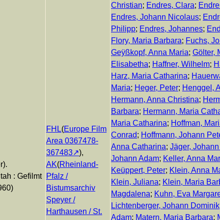
Christian
;
Endres, Clara
;
Endre
Endres, Johann Nicolaus
;
Endr
Philipp
;
Endres, Johannes
;
End
Flory, Maria Barbara
;
Fuchs, J
Geÿßkopf, Anna Maria
;
Gölter,
Elisabetha
;
Haffner, Wilhelm
;
H
Harz, Maria Catharina
;
Hauerwa
Maria
;
Heger, Peter
;
Henggel, 
Hermann, Anna Christina
;
Herm
Barbara
;
Hermann, Maria Catha
Maria Catharina
;
Hoffman, Mari
FHL
(
Europe Film
Conrad
;
Hoffmann, Johann Pet
Area 0367478-
Anna Catharina
;
Jäger, Johann
367483
),
Johann Adam
;
Keller, Anna Mar
r).
AK
(
Rheinland-
Keüppert, Peter
;
Klein, Anna M
ah : Gefilmt
Pfalz /
Klein, Juliana
;
Klein, Maria Bar
960)
Bistumsarchiv
Magdalena
;
Kuhn, Eva Margar
Speyer /
Lichtenberger, Johann Dominik
Harthausen / St.
Adam
;
Matern, Maria Barbara
;