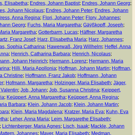
s, Elisabetha
;
Endres, Johann Baptist
;
Endres, Johann Georg
;
es, Johann Nicolaus
;
Endres, Johann Peter
;
Endres, Johann
ress, Anna Regina
;
Flori, Johann Peter
;
Flory, Johannes
;
ohann Georg
;
Fuchs, Maria Margaretha
;
Gäÿßkopff, Joseph
;
 Maria Margaretha
;
Gotterbarm, Lucas
;
Häffner, Margaretha
artz, Franz Josef
;
Harz, Elisabetha Maria
;
Harz, Johannes
;
s, Sophia Catharina
;
Hawerwaß, Jörg Willhelm
;
Heffel, Anna
Anna
;
Henrich, Catharina Barbara
;
Henrich, Nicolaus
;
ann, Johann Heinrich
;
Hermann, Lorenz
;
Hermann, Maria
rina
;
Hilli, Maria Apollonia
;
Hoffman, Johann Martin
;
Hoffman,
a Christine
;
Hoffmann, Franz Jakob
;
Hoffmann, Johann
er
;
Hofmann, Margaretha
;
Holzinger, Maria Elisabeth
;
Jäger,
 Valentin
;
Job, Johann
;
Job, Susanna Christina
;
Keippert,
ia
;
Keüppert, Anna Margaretha
;
Keüppert, Anna Regina
;
aria Barbara
;
Klein, Johann Jacob
;
Klein, Johann Martin
;
bara
;
Klein, Maria Magdalena
;
Kratzer, Maria Eva
;
Kuhn, Eva
etha
;
Leher, Anna Maria
;
Leim, Margarethe Elisabeth
;
;
Lichtenberger, Maria Agnes
;
Lisch, Isaak
;
Mackle, Johann
Mattern, Johannes
;
Mayer, Maria Elisabeth
;
Medman,