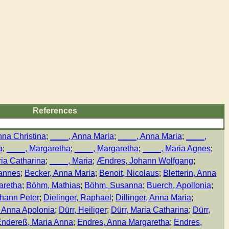
References
nna Christina
;
____, Anna Maria
;
____, Anna Maria
;
____,
a
;
____, Margaretha
;
____, Margaretha
;
____, Maria Agnes
;
ia Catharina
;
____, Maria
;
Ændres, Johann Wolfgang
;
annes
;
Becker, Anna Maria
;
Benoit, Nicolaus
;
Bletterin, Anna
aretha
;
Böhm, Mathias
;
Böhm, Susanna
;
Buerch, Apollonia
;
ohann Peter
;
Dielinger, Raphael
;
Dillinger, Anna Maria
;
 Anna Apolonia
;
Dürr, Heiliger
;
Dürr, Maria Catharina
;
Dürr,
ndereß, Maria Anna
;
Endres, Anna Margaretha
;
Endres,