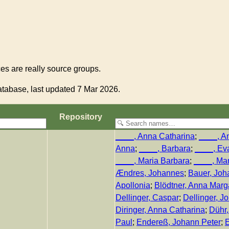
s are really source groups.
tabase, last updated 7 Mar 2026.
Re­pos­i­to­ry
____, Anna Catharina
;
____, A
Anna
;
____, Barbara
;
____, Ev
____, Maria Barbara
;
____, Mar
Ændres, Johannes
;
Bauer, Joh
Apollonia
;
Blödtner, Anna Marg
Dellinger, Caspar
;
Dellinger, J
Diringer, Anna Catharina
;
Dühr,
Paul
;
Endereß, Johann Peter
;
E