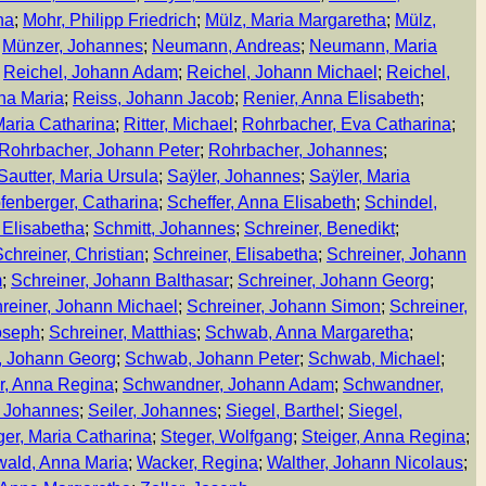
na
;
Mohr, Philipp Friedrich
;
Mülz, Maria Margaretha
;
Mülz,
;
Münzer, Johannes
;
Neumann, Andreas
;
Neumann, Maria
;
Reichel, Johann Adam
;
Reichel, Johann Michael
;
Reichel,
na Maria
;
Reiss, Johann Jacob
;
Renier, Anna Elisabeth
;
aria Catharina
;
Ritter, Michael
;
Rohrbacher, Eva Catharina
;
Rohrbacher, Johann Peter
;
Rohrbacher, Johannes
;
Sautter, Maria Ursula
;
Saÿler, Johannes
;
Saÿler, Maria
fenberger, Catharina
;
Scheffer, Anna Elisabeth
;
Schindel,
 Elisabetha
;
Schmitt, Johannes
;
Schreiner, Benedikt
;
chreiner, Christian
;
Schreiner, Elisabetha
;
Schreiner, Johann
m
;
Schreiner, Johann Balthasar
;
Schreiner, Johann Georg
;
reiner, Johann Michael
;
Schreiner, Johann Simon
;
Schreiner,
oseph
;
Schreiner, Matthias
;
Schwab, Anna Margaretha
;
 Johann Georg
;
Schwab, Johann Peter
;
Schwab, Michael
;
, Anna Regina
;
Schwandner, Johann Adam
;
Schwandner,
 Johannes
;
Seiler, Johannes
;
Siegel, Barthel
;
Siegel,
ger, Maria Catharina
;
Steger, Wolfgang
;
Steiger, Anna Regina
;
wald, Anna Maria
;
Wacker, Regina
;
Walther, Johann Nicolaus
;