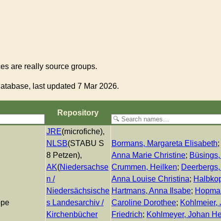
s are really source groups.
atabase, last updated 7 Mar 2026.
Re­pos­i­to­ry
JRE
(microfiche),
NLSB
(STABU S
Bormans, Margareta Elisabeth
8 Petzen),
Anna Marie Christine
;
Büsings,
AK
(
Niedersachse
Crummen, Heilken
;
Deerbergs,
n /
Anna Louise Christina
;
Halbkop
Niedersächsische
Hartmans, Anna Ilsabe
;
Hopman
ppe
s Landesarchiv /
Caroline Dorothee
;
Kohlmeier,
Kirchenbücher
Friedrich
;
Kohlmeyer, Johan He