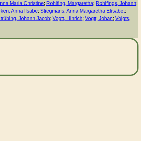
nna Maria Christine
;
Rohlfing, Margaretha
;
Rohlfings, Johann
;
cken, Anna Ilsabe
;
Stiegmans, Anna Margaretha Elisabet
;
trübing, Johann Jacob
;
Vogtt, Hinrich
;
Vogtt, Johan
;
Voigts,