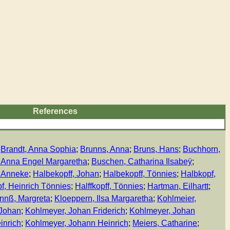
References
;
Brandt, Anna Sophia
;
Brunns, Anna
;
Bruns, Hans
;
Buchhorn,
 Anna Engel Margaretha
;
Buschen, Catharina Ilsabeÿ
;
 Anneke
;
Halbekopff, Johan
;
Halbekopff, Tönnies
;
Halbkopf,
f, Heinrich Tönnies
;
Halffkopff, Tönnies
;
Hartman, Eilhartt
;
nß, Margreta
;
Kloeppern, Ilsa Margaretha
;
Kohlmeier,
 Johan
;
Kohlmeyer, Johan Friderich
;
Kohlmeyer, Johan
inrich
;
Kohlmeyer, Johann Heinrich
;
Meiers, Catharine
;