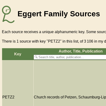
Eggert Family Sources
Each source receives a unique alphanumeric key. Some source
There
is 1 source with key "PETZ2"
in this list, of
3 106
in my d
Author, Title, Pub­li­ca­tion
Key
PETZ2
Church records of Petzen, Schaumburg-Li