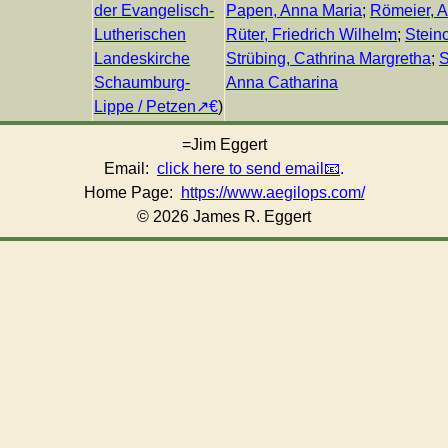
der Evangelisch-
Papen, Anna Maria
;
Römeier, A
Lutherischen
Rüter, Friedrich Wilhelm
;
Stein
Landeskirche
Strübing, Cathrina Margretha
;
S
Schaumburg-
Anna Catharina
Lippe / Petzen
)
=Jim Eggert
Email:
click here to send email
.
Home Page:
https://www.aegilops.com/
© 2026 James R. Eggert